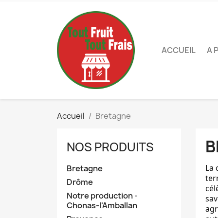
ACCUEIL
A 
Accueil
Bretagne
B
NOS PRODUITS
La 
Bretagne
ter
Drôme
cél
Notre production -
sav
Chonas-l'Amballan
agr