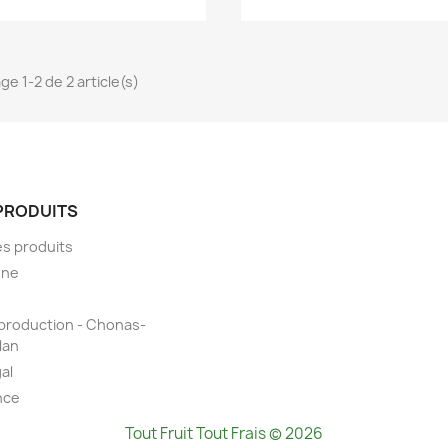
ge 1-2 de 2 article(s)
PRODUITS
es produits
gne
production - Chonas-
lan
al
nce
Tout Fruit Tout Frais © 2026