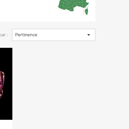

par :
Pertinence